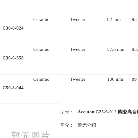
Ceramic
Tweeter
82 mm
93
C30-6-024
Ceramic
Tweeter
57.6 mm
93
C30-6-358
Ceramic
Tweeter
106 mm
89
C50-8-044
型号：
Accuton C25-6-012 陶瓷高
简介：
暂无介绍