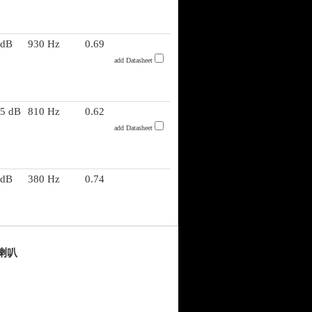
 dB
930 Hz
0.69
add Datasheet
.5 dB
810 Hz
0.62
add Datasheet
 dB
380 Hz
0.74
音喇叭