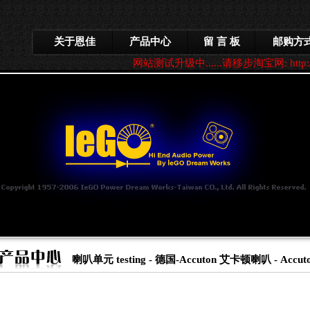
关于恩佳
产品中心
留 言 板
邮购方
网站测试升级中......请移步淘宝网: http://mca
喇叭单元 testing
-
德国-Accuton 艾卡顿喇叭
-
Accu