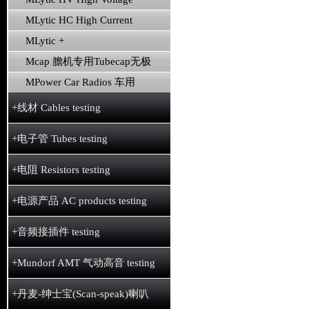
MLytic HC High Current
MLytic +
Mcap 膽机专用Tubecap无极
MPower Car Radios 车用
+线材 Cables testing
+电子管 Tubes testing
+电阻 Resistors testing
+电源产品 AC products testing
+音频接插件 testing
+Mundorf AMT 气动高音 testing
+丹麦-绅士宝(Scan-speak)喇叭