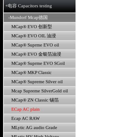
+电容 Capacitors testing
-Mundorf Mcap德国
MCap® EVO 创新型
MCap® EVO OIL 油浸
MCap® Suprme EVO oil
MCap® EVO 金银箔油浸
MCap® Suprme EVO SGoil
MCap® MKP Classic
MCap® Supreme Silver oil
Mcap Supreme SilverGold oil
MCap® ZN Classic 锡箔
ECap AC plain
Ecap AC RAW
MLytic AG audio Grade
MLytic HV High Voltage