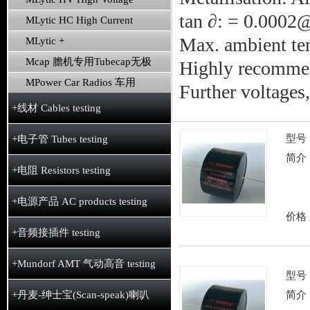
tan ∂: = 0.000
MLytic HC High Current
Max. ambient te
MLytic +
Mcap 膽机专用Tubecap无极
Highly recommen
MPower Car Radios 车用
Further voltages
+线材 Cables testing
型号
+电子管 Tubes testing
简介
+电阻 Resistors testing
+电源产品 AC products testing
价格
+音频接插件 testing
+Mundorf AMT 气动高音 testing
型号
+丹麦-绅士宝(Scan-speak)喇叭
简介