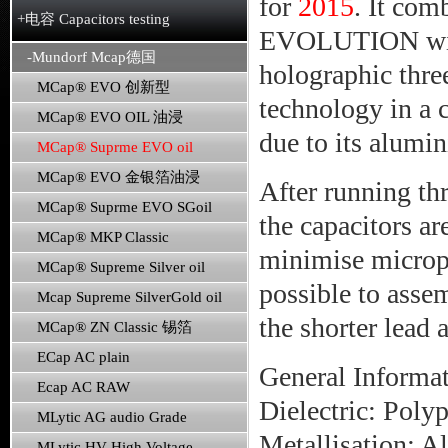
for
2015
. It com
+电容 Capacitors testing
EVOLUTION wind
-Mundorf Mcap德国
holographic thr
MCap® EVO 创新型
technology in a 
MCap® EVO OIL 油浸
due to its alumi
MCap® Suprme EVO oil
MCap® EVO 金银箔油浸
After running th
MCap® Suprme EVO SGoil
the capacitors a
MCap® MKP Classic
minimise microp
MCap® Supreme Silver oil
possible to assemb
Mcap Supreme SilverGold oil
the shorter lead a
MCap® ZN Classic 锡箔
ECap AC plain
General Informat
Ecap AC RAW
Dielectric: Poly
MLytic AG audio Grade
Metallisation: 
MLytic HV High Voltage