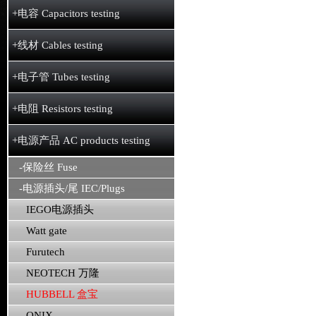
+电容 Capacitors testing
+线材 Cables testing
+电子管 Tubes testing
+电阻 Resistors testing
+电源产品 AC products testing
-保险丝 Fuse
-电源插头/尾 IEC/Plugs
IEGO电源插头
Watt gate
Furutech
NEOTECH 万隆
HUBBELL 盒宝
ONIX